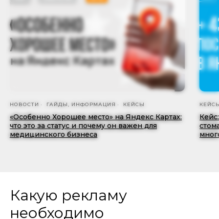
НОВОСТИ
ГАЙДЫ, ИНФОРМАЦИЯ
КЕЙСЫ
КЕЙС
«Особенно Хорошее место» на Яндекс Картах:
Кейс
что это за статус и почему он важен для
стом
медицинского бизнеса
мног
Какую рекламу
необходимо