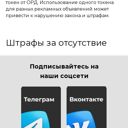
токен от ОРД. Использование одного токена
для разных рекламных объявлений может
привести к нарушению закона и штрафам.
Штрафы за отсутствие
маркировки интернет-
рекламы
Подписывайтесь на
наши соцсети
За нарушение правил маркировки интернет-
рекламы предусмотрены административные
штрафы в соответствии с КоАП РФ. Штрафы
могут быть наложены на всех участников
рекламной деятельности: рекламодателей,
рекламные агентства, паблишеров и ОРД.
Величина штрафа зависит от типа нарушения и