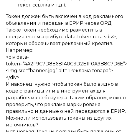
текст, ссылка и т.д.).
Токен должен быть включен в код рекламного
объявления и передан в ЕРИР через ОРД.
Также токен необходимо разместить в
специальном атрибуте data-token тега <div>,
который оборачивает рекламный креатив.
Например:
<div data-
token=“4A2F9C7D8E6B1A0C3D2E1F0A9B8C7D6E”>
<img src=“banner.jpg” alt=“Реклама товара”>
</div>
И наконец, нужно, чтобы токен было видно в
коде страницы или в инструментах для
разработчиков браузера. Таким образом, можно
проверить, что реклама маркирована
правильно и данные о ней передаются в ЕРИР.
Можно ли использовать токены из других
источников?
Нет, нельзя. Токены должны быть получены от