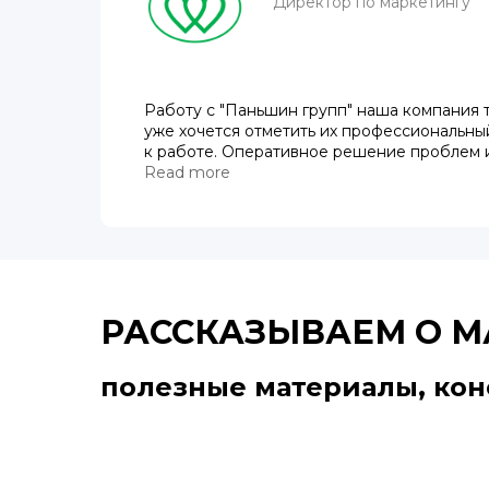
Директор по маркетингу
Работу с "Паньшин групп" наша компания т
уже хочется отметить их профессиональны
к работе. Оперативное решение проблем 
поставленных задач. Выбрали данную комп
Read more
тщательного отбора среди других подрядч
пока все нравится.
РАССКАЗЫВАЕМ О М
полезные материалы, кон