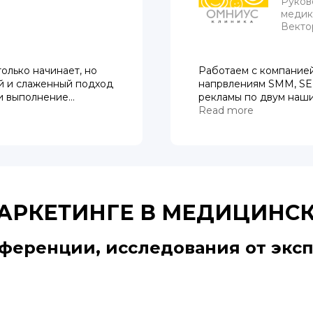
Руков
медик
Вектор
олько начинает, но
Работаем с компанией
й и слаженный подход
напрвлениям SMM, SER
и выполнение
рекламы по двум наш
анию в результате
группу компаний Omni
Read more
иков по маркетингу и
«Омниус»,клиника «До
сотрудничеством и с
из лучших маркетинго
дело.
Хотели бы отметить п
частности Светлану, 
поставленные задачи,
АРКЕТИНГЕ В МЕДИЦИНС
позволяет нашим клин
Москвы с высоким рей
ференции, исследования от эксп