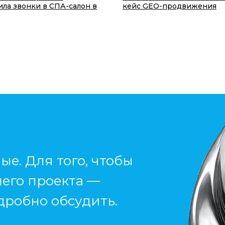
ила звонки в СПА-салон в
кейс GEO-продвижения
ые. Для того, чтобы
шего проекта —
дробно обсудить.