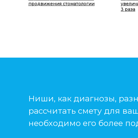
продвижения стоматологии
увелич
3 раза
Ниши, как диагнозы, разн
рассчитать смету для ва
необходимо его более по