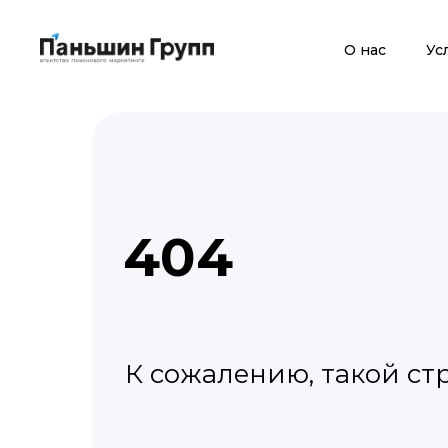
О нас
Ус
404
К сожалению, такой ст