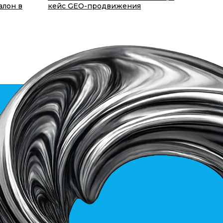
алон в
кейс GEO-продвижения