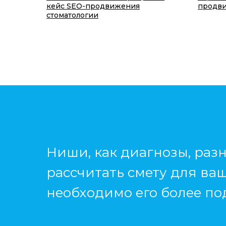
кейс SEO-продвижения
продви
стоматологии
Ниши, как диагнозы, разн
рассчитать смету для ва
необходимо его более по