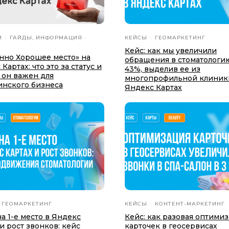
И
ГАЙДЫ, ИНФОРМАЦИЯ
КЕЙСЫ
ГЕОМАРКЕТИНГ
Кейс: как мы увеличили
нно Хорошее место» на
обращения в стоматологи
Картах: что это за статус и
43%, выделив еe из
 он важен для
многопрофильной клиник
нского бизнеса
Яндекс Картах
ГЕОМАРКЕТИНГ
КЕЙСЫ
КОНТЕНТ-МАРКЕТИНГ
на 1-е место в Яндекс
Кейс: как разовая оптими
и рост звонков: кейс
карточек в геосервисах