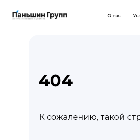
О нас
Ус
404
К сожалению, такой ст