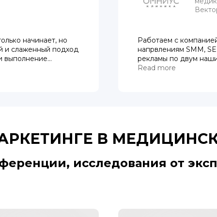
медик
Вектор
олько начинает, но
Работаем с компанией
й и слаженный подход
напрвлениям SMM, SER
и выполнение
рекламы по двум наш
анию в результате
группу компаний Omni
Read more
иков по маркетингу и
«Омниус»,клиника «До
сотрудничеством и с
из лучших маркетинго
дело.
Хотели бы отметить п
частности Светлану, 
поставленные задачи,
АРКЕТИНГЕ В МЕДИЦИНС
позволяет нашим клин
Москвы с высоким рей
ференции, исследования от эксп