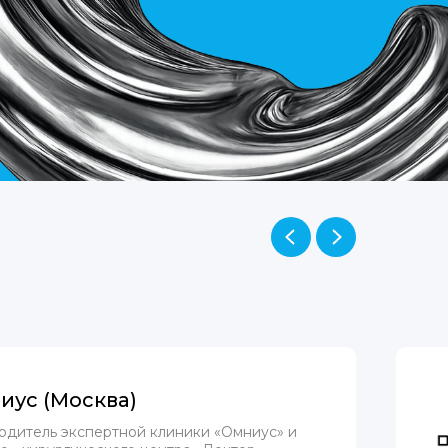
иус (Москва)
одитель экспертной клиники «Омниус» и