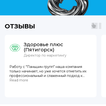
ОТЗЫВЫ
Здоровье плюс
(Пятигорск)
Директор по маркетингу
Работу с "Паньшин групп" наша компания
только начинает, но уже хочется отметить их
профессиональный и слаженный подход к
работе. Оперативное решение проблем и
Read more
выполнение поставленных задач. Выбрали
данную компанию в результате тщательного
отбора среди других подрядчиков по
маркетингу и пока все нравится.