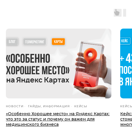
НОВОСТИ
ГАЙДЫ, ИНФОРМАЦИЯ
КЕЙСЫ
КЕЙС
«Особенно Хорошее место» на Яндекс Картах:
Кейс
что это за статус и почему он важен для
стом
медицинского бизнеса
мног