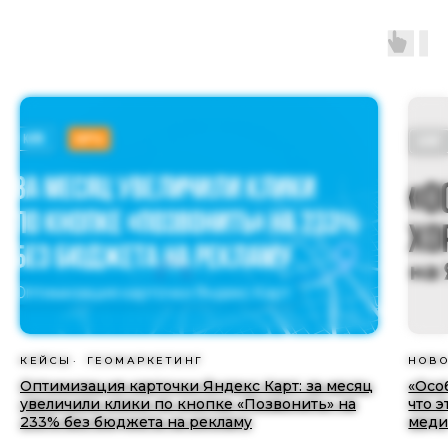
КЕЙСЫ
ГЕОМАРКЕТИНГ
НОВ
Оптимизация карточки Яндекс Карт: за месяц
«Осо
увеличили клики по кнопке «Позвонить» на
что э
233% без бюджета на рекламу
меди