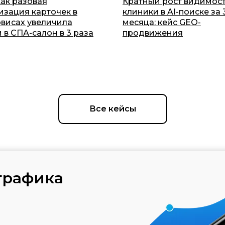
как разовая
Кратный рост видимос
изация карточек в
клиники в AI-поиске за 
рвисах увеличила
месяца: кейс GEO-
 в СПА-салон в 3 раза
продвижения
Все кейсы
трафика