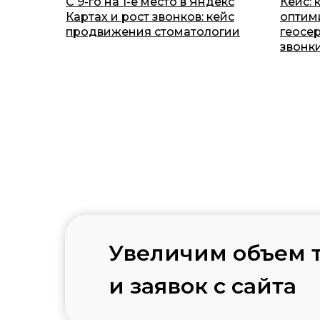
С 9-го на 1-е место в Яндекс
Кейс: 
Картах и рост звонков: кейс
оптим
продвижения стоматологии
геосе
звонки
Увеличим объем 
и заявок с сайта