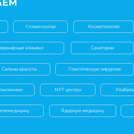
АЕМ
Стоматологии
Косметологию
еринарные клиники
Санатории
Салоны красоты
Пластическую хирургию
ликлиники
МРТ центры
Реабил
Телемедицину
Ядерную медицину