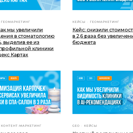
ГЕОМАРКЕТИНГ
КЕЙСЫ
ГЕОМАРКЕТИНГ
как мы увеличили
Кейс: снизили стоимос
ения в стоматологию
в 2,6 раза без увеличен
, выделив еe из
бюджета
профильной клиники
декс Картах
КОНТЕНТ-МАРКЕТИНГ
GEO
КЕЙСЫ