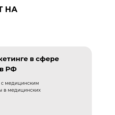
Т НА
кетинге в сфере
в РФ
ы с медицинским
ы в медицинских