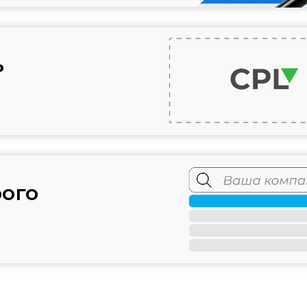
ь
рого