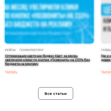
КЕЙСЫ
ГЕОМАРКЕТИНГ
ГАЙД
Оптимизация карточки Яндекс Карт: за месяц
Где и
увеличили клики по кнопке «Позвонить» на 233% без
довер
бюджета на рекламу
Читать
Чита
Все статьи