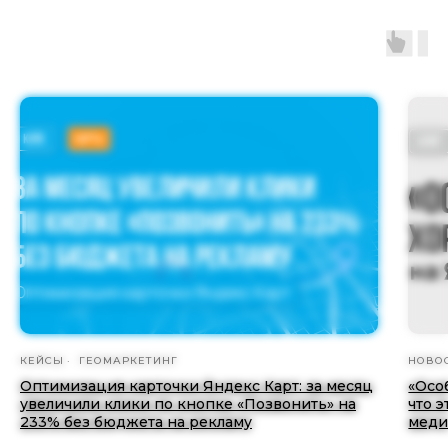
КЕЙСЫ
ГЕОМАРКЕТИНГ
НОВО
Оптимизация карточки Яндекс Карт: за месяц
«Осо
увеличили клики по кнопке «Позвонить» на
что э
233% без бюджета на рекламу
меди