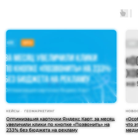
КЕЙСЫ
ГЕОМАРКЕТИНГ
НОВО
Оптимизация карточки Яндекс Карт: за месяц
«Осо
увеличили клики по кнопке «Позвонить» на
что э
233% без бюджета на рекламу
меди