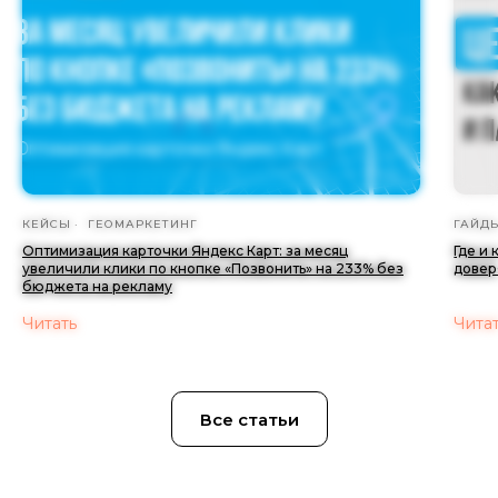
КЕЙСЫ
ГЕОМАРКЕТИНГ
ГАЙД
Оптимизация карточки Яндекс Карт: за месяц
Где и
увеличили клики по кнопке «Позвонить» на 233% без
довер
бюджета на рекламу
Читать
Чита
Все статьи