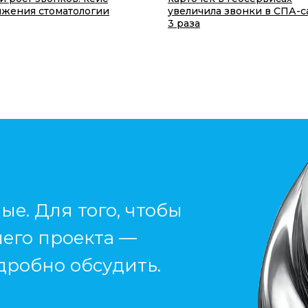
жения стоматологии
увеличила звонки в СПА-с
3 раза
ые. Для того, чтобы
шего проекта —
дробно обсудить.