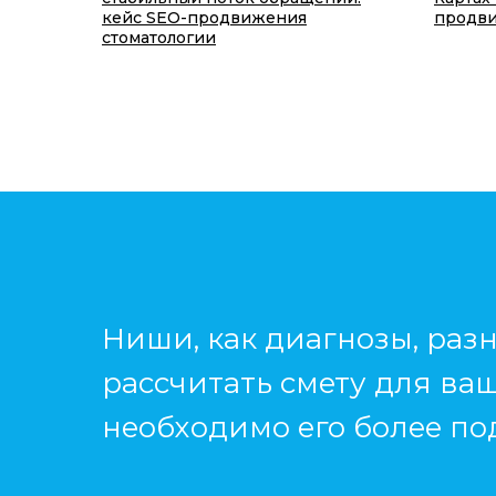
кейс SEO-продвижения
продви
стоматологии
Ниши, как диагнозы, разн
рассчитать смету для ва
необходимо его более по