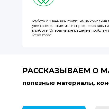
Работу с "Паньшин групп" наша компания т
уже хочется отметить их профессиональны
к работе. Оперативное решение проблем 
поставленных задач. Выбрали данную комп
Read more
тщательного отбора среди других подрядч
пока все нравится.
РАССКАЗЫВАЕМ О М
полезные материалы, кон