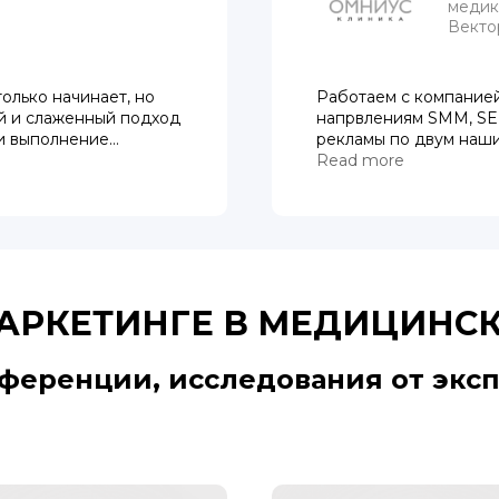
медик
Вектор
олько начинает, но
Работаем с компанией
й и слаженный подход
напрвлениям SMM, SER
и выполнение
рекламы по двум наш
анию в результате
группу компаний Omni
Read more
иков по маркетингу и
«Омниус»,клиника «До
сотрудничеством и с
из лучших маркетинго
дело.
Хотели бы отметить п
частности Светлану, 
поставленные задачи,
АРКЕТИНГЕ В МЕДИЦИНС
позволяет нашим клин
Москвы с высоким рей
ференции, исследования от эксп