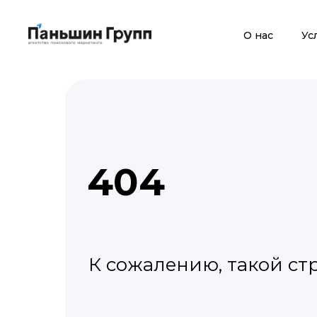
О нас
Ус
404
К сожалению, такой ст