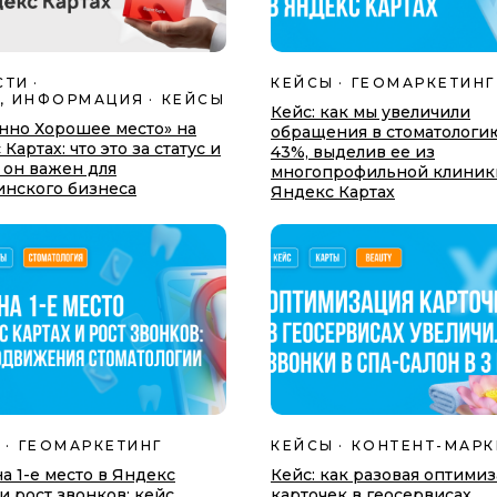
СТИ
КЕЙСЫ
ГЕОМАРКЕТИНГ
, ИНФОРМАЦИЯ
КЕЙСЫ
Кейс: как мы увеличили
нно Хорошее место» на
обращения в стоматологи
Картах: что это за статус и
43%, выделив еe из
 он важен для
многопрофильной клиник
нского бизнеса
Яндекс Картах
Ы
ГЕОМАРКЕТИНГ
КЕЙСЫ
КОНТЕНТ-МАРК
на 1-е место в Яндекс
Кейс: как разовая оптими
и рост звонков: кейс
карточек в геосервисах