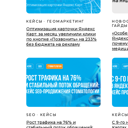
КЕЙСЫ
ГЕОМАРКЕТИНГ
НОВО
ГАЙДЫ
Оптимизация карточки Яндекс
«Особе
Карт: за месяц увеличили клики
Яндекс 
по кнопке «Позвонить» на 233%
почему
без бюджета на рекламу
медици
SEO
КЕЙСЫ
КЕЙС
Рост трафика на 76% и
С 9-го 
стабильный поток обращений:
Картах 