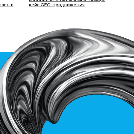
алон в
кейс GEO-продвижения