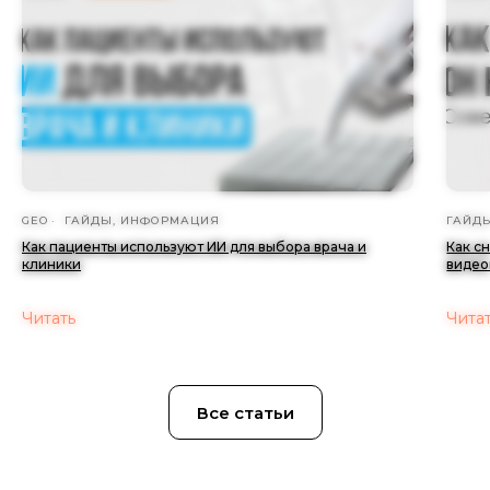
GEO
ГАЙДЫ, ИНФОРМАЦИЯ
ГАЙД
Как пациенты используют ИИ для выбора врача и
Как с
клиники
видео
Читать
Чита
Все статьи