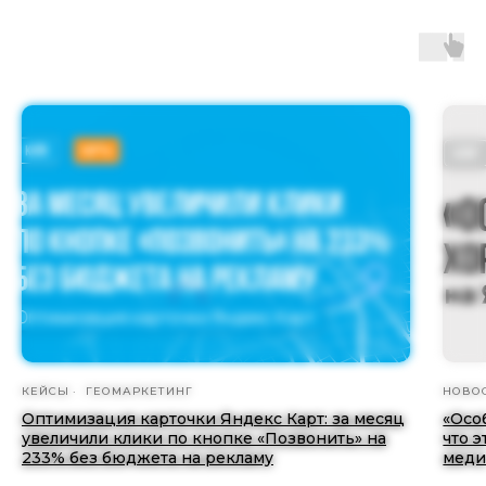
КЕЙСЫ
ГЕОМАРКЕТИНГ
НОВО
Оптимизация карточки Яндекс Карт: за месяц
«Осо
увеличили клики по кнопке «Позвонить» на
что э
233% без бюджета на рекламу
меди