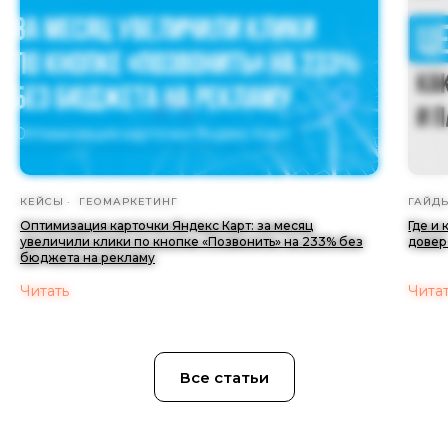
КЕЙСЫ
ГЕОМАРКЕТИНГ
ГАЙД
Оптимизация карточки Яндекс Карт: за месяц
Где и
увеличили клики по кнопке «Позвонить» на 233% без
довер
бюджета на рекламу
Читать
Чита
Все статьи