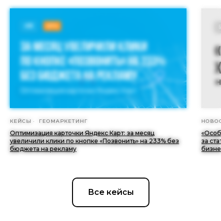
КЕЙСЫ
ГЕОМАРКЕТИНГ
НОВО
Оптимизация карточки Яндекс Карт: за месяц
«Особ
увеличили клики по кнопке «Позвонить» на 233% без
за ст
бюджета на рекламу
бизне
Все кейсы