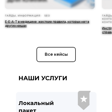
ГАЙДЫ, ИНФОРМАЦИЯ
SEO
ГАЙД
КОНТ
E-E-A-T в медицине: жесткие правила, которых нет в
КОНТ
других нишах
Инстр
справ
Все кейсы
НАШИ УСЛУГИ
Локальный
пакет