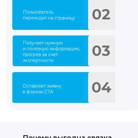
02
Пользователь
переходит на страницу
Получает нужную
03
и полезную информацию,
прогрев за счет
экспертности
04
Оставляет заявку
в формах CTA
Почему выгодна связка